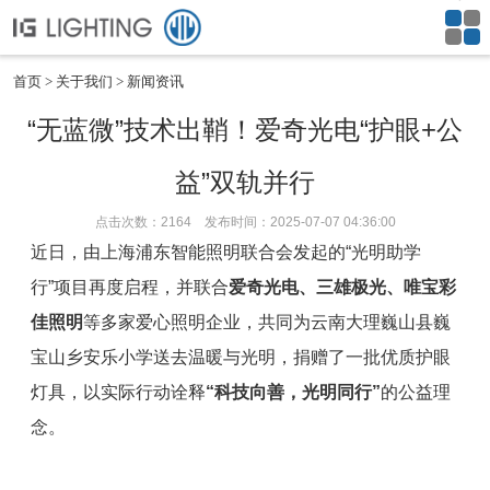
首页
关于我们
新闻资讯
“无蓝微”技术出鞘！爱奇光电“护眼+公
益”双轨并行
点击次数：2164 发布时间：2025-07-07 04:36:00
近日，
由上海浦东智能照
明联合会发起的“光明
助学
行”项
目再度启程，并联合
爱
奇光
电、三雄极光、唯宝彩
佳照明
等多家爱心照明企业，共同为云南大理巍山县巍
宝山乡安乐小学送去温暖与光明，捐赠了一批优质护眼
灯具，以实际行动诠释
“科技向善，光明同行”
的公益理
念。