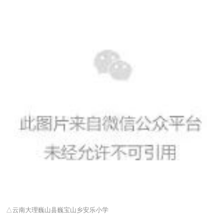
△
云南大理巍山县巍宝山乡安乐小学